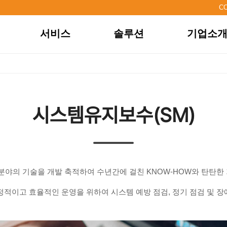
C
서비스
솔루션
기업소
시스템통합
전체 솔루션
기업개요
시스템유지보수
기업용 솔루션
연혁
솔루션개발
학교용 솔루션
CEO인사
아웃소싱
매장용 솔루션
비전
시스템유지보수(SM)
컨설팅
교회용 솔루션
브랜드
웹서비스
조직도
채용정보
오시는길
ION 분야의 기술을 개발 축적하여 수년간에 걸친 KNOW-HOW와 탄탄
적이고 효율적인 운영을 위하여 시스템 예방 점검, 정기 점검 및 장