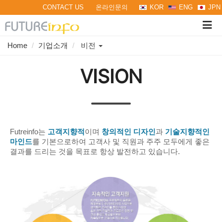
CONTACT US
온라인문의
KOR
ENG
JPN
Tog
navi
Toggle
Home
기업소개
비전
Dropdown
VISION
Futreinfo는
고객지향적
이며
창의적인 디자인
과
기술지향적인
마인드
를 기본으로하여 고객사 및 직원과 주주 모두에게 좋은
결과를 드리는 것을 목표로 항상 발전하고 있습니다.